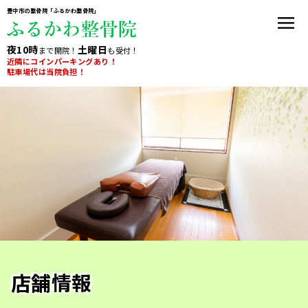
豊中市の整骨院「ふるかわ整骨院」
豊中市の整骨院「ふるかわ整骨院」
夜10時
夜10時
土曜日
土曜日
まで開院！
まで開院！
も受付！
も受付！
近隣にコインパーキングあり！
近隣にコインパーキングあり！
駐車場代は当院負担！
駐車場代は当院負担！
店舗情報